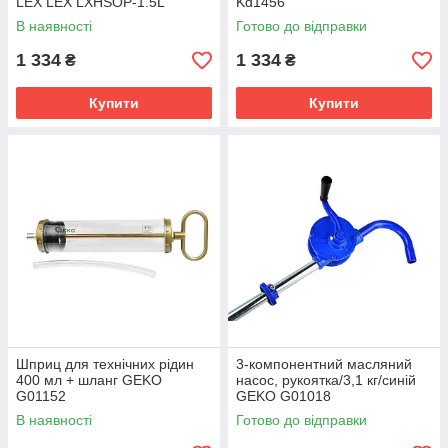
LEX LEX LXHSOP-1.5L
Kd1456
В наявності
Готово до відправки
1 334
1 334
₴
₴
Купити
Купити
Шприц для технічних рідин
3-компонентний масляний
400 мл + шланг GEKO
насос, рукоятка/3,1 кг/синій
G01152
GEKO G01018
В наявності
Готово до відправки