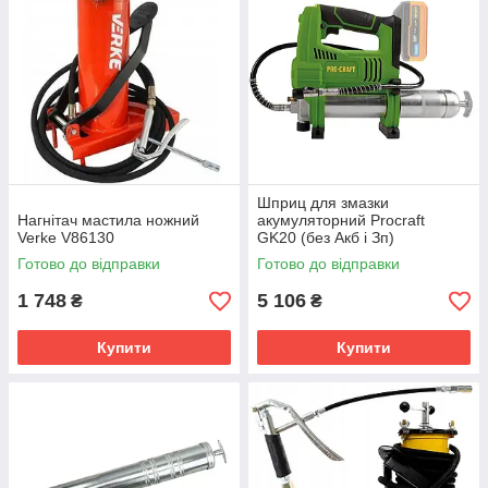
Шприц для змазки
Нагнітач мастила ножний
акумуляторний Procraft
Verke V86130
GK20 (без Акб і Зп)
Готово до відправки
Готово до відправки
1 748
5 106
₴
₴
Купити
Купити