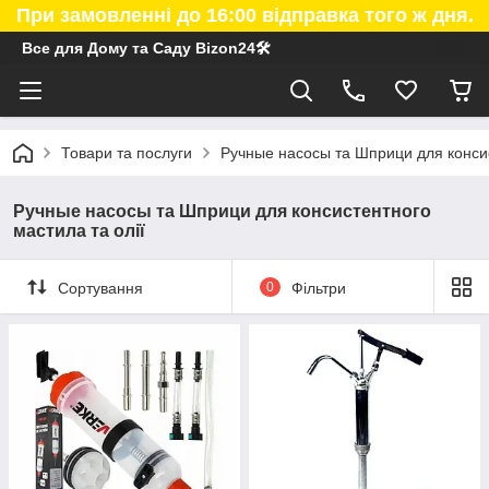
При замовленні до 16:00 відправка того ж дня.
Все для Дому та Саду Bizon24🛠
Товари та послуги
Ручные насосы та Шприци для консис
Ручные насосы та Шприци для консистентного
мастила та олії
Сортування
0
Фільтри