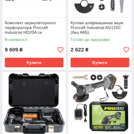
Комплект акумуляторного
Кутова шліфмашинка акум.
перфоратора Procraft
Procraft Industrial AG125C
Industrial HD20A та
(без АКБ)
(болгарка) Procraft Industrial
В наявності
Готово до відправки
AG125A Сумка
9 609
2 622
₴
₴
Купити
Купити