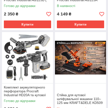
Procraft Industrial AG125B (
Procraft Industrial AG125A
Каркас)
Сумка
Готово до відправки
В наявності
2 350
4 149
₴
₴
Купити
Купити
Комплект акумуляторного
перфоратора Procraft
Industrial HD20A та кутової
Стійка для кутової
шліфувальної машини
шліфувальної машини 110–
Готово до відправки
Procraft Industrial AG125B
125 мм KRAFT&DELE KD509