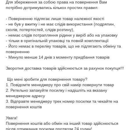
Для збереження за собою права на повернення Вам 
потрібно дотримуватись кількох простих правил:

- Поверненню підлягає лише товар належної якості

- не був у вжитку і не має слідів використання (подряпин, 
сколів, потертостей, слідів розтину),

- немає слідів потрапляння рідини у виріб або на упаковку

- тільки в оригінальній упаковці та повній комплектації

- Його немає в переліку товарів, що не підлягають обміну та 
поверненню

- Минуло менше 14 днів з моменту придбання товарів

Зворотня доставка товарів здійснюється за рахунок покупця!!!

 Що мені зробити для повернення товару?

1. Повідомте менеджеру про свій намір повернути товар

2. Ретельно запакуйте посилку і надішліть на вказану 
менеджером адресу

3. Відправте менеджеру трек номер посилки та чекайте на 
повернення коштів

Увага!

Повернення коштів або обмін на інший товар здійснюється 
після отримання посилки протягом 24 годин!
