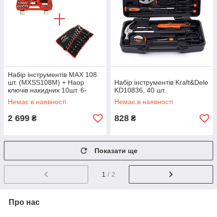
Набір інструментів MAX 108
шт. (MXSS108M) + Наор
Набір інструментів Kraft&Dele
ключів накидних 10шт. 6-
KD10836, 40 шт.
32мм Kraft&Dele KD10929
Немає в наявності
Немає в наявності
2 699
828
₴
₴
Показати ще
1
/ 2
Про нас