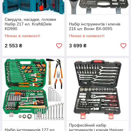
Свердла, насадки, головки
Набір 217 ел. Kraft&Dele
Набір інструментів і ключів
KD990
216 шт. Boxer BX-009S
Немає в наявності
Немає в наявності
2 553
3 699
₴
₴
Професійний набір
Набір інструментів 122 ел.
інструментів і ключів Haisser