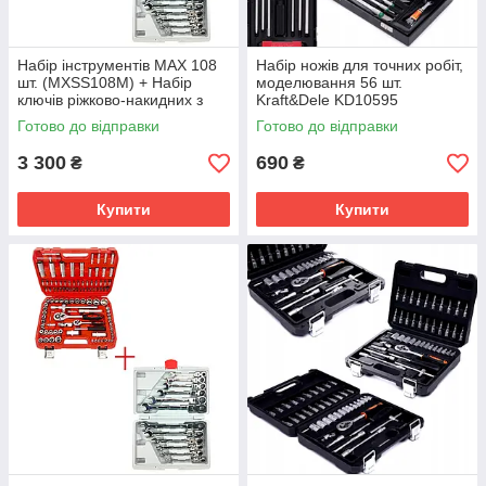
Набір інструментів MAX 108
Набір ножів для точних робіт,
шт. (MXSS108M) + Набір
моделювання 56 шт.
ключів ріжково-накидних з
Kraft&Dele KD10595
тріскачкою LEX 12 шт.
Готово до відправки
Готово до відправки
(LEX1219)
3 300
690
₴
₴
Купити
Купити