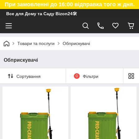
При замовленні до 16:00 відправка того ж дня.
Все для Дому та Саду Bizon24🛠
Товари та послуги
Обприскувачі
Обприскувачі
Сортування
0
Фільтри