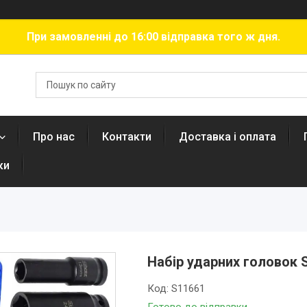
При замовленні до 16:00 відправка того ж дня.
Про нас
Контакти
Доставка і оплата
ки
Набір ударних головок S
Код:
S11661