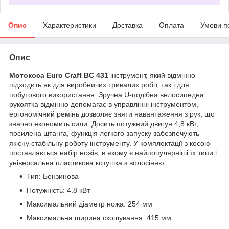
Опис
Характеристики
Доставка
Оплата
Умови п
Опис
Мотокоса Euro Craft BC 431
інструмент, який відмінно
підходить як для виробничих тривалих робіт, так і для
побутового використання. Зручна U-подібна велосипедна
рукоятка відмінно допомагає в управлінні інструментом,
ергономічний ремінь дозволяє зняти навантаження з рук, що
значно економить сили. Досить потужний двигун 4,8 кВт,
посилена штанга, функція легкого запуску забезпечують
якісну стабільну роботу інструменту. У комплектації з косою
поставляється набір ножів, в якому є найпопулярніші їх типи і
універсальна пластикова котушка з волосінню.
Тип: Бензинова
Потужність: 4.8 кВт
Максимальний діаметр ножа: 254 мм
Максимальна ширина скошування: 415 мм.