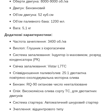
Оберти двигуна: 8000-9000 об./хв
Двигун: Бензиновий
Об'єм двигуна: 52 куб.см
Об'єм паливного бака: 1200 мл.
Вага: 5,1 кг
Додаткові характеристики:
Частота зачеплення: 3400 об./хв
Вихлоп: Глушник з іскрогасичем
Система запалювання: Індуктор із маховиком, розряд
конденсатора (PK)
Свічка запалювання: Vistar L7TC
Співвідношення паливо/олив: 25:1 двотактна
повітряно-охолоджувальна моторна олива
Бензин: RQ-90 октанове число нееталізоване
Олія: Високоякісна олива сорту ТС, для двотактних
двигунів
Система стартера: Автоматичний шнуровий стартер
Зчеплення: відцентрового типу