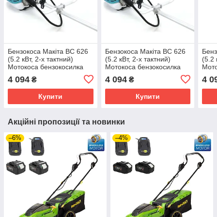
Бензокоса Макіта BC 626
Бензокоса Макіта BC 626
Бенз
(5.2 кВт, 2-х тактний)
(5.2 кВт, 2-х тактний)
(5.2 
Мотокоса бензокосилка
Мотокоса бензокосилка
Мото
Makita Бен
Makita Бен
Maki
4 094
4 094
4 0
₴
₴
Купити
Купити
Акційні пропозиції та новинки
–6%
–4%