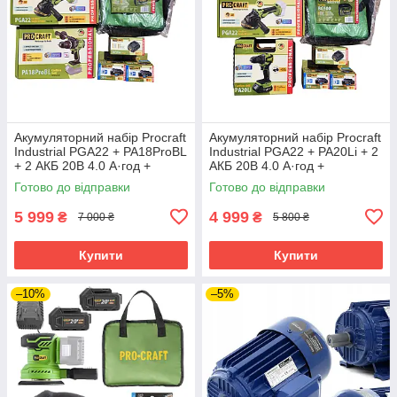
Акумуляторний набір Procraft
Акумуляторний набір Procraft
Industrial PGA22 + PA18ProBL
Industrial PGA22 + PA20Li + 2
+ 2 АКБ 20В 4.0 А·год +
АКБ 20В 4.0 А·год +
Зарядний пристрій
Зарядний пристрій
Готово до відправки
Готово до відправки
Charger20/1 Eco + Сумка
Charger20/1 Eco + Сумка
BG500
BG500
5 999
4 999
₴
₴
7 000 ₴
5 800 ₴
Купити
Купити
–10%
–5%