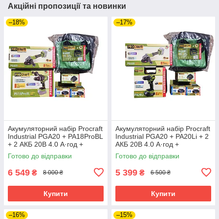
Акційні пропозиції та новинки
–18%
–17%
Акумуляторний набір Procraft
Акумуляторний набір Procraft
Industrial PGA20 + PA18ProBL
Industrial PGA20 + PA20Li + 2
+ 2 АКБ 20В 4.0 А·год +
АКБ 20В 4.0 А·год +
Зарядний пристрій
Зарядний пристрій
Готово до відправки
Готово до відправки
Charger20/1 Eco + Сумка
Charger20/1 Eco + Сумка
BG500
BG500
6 549
5 399
₴
₴
8 000 ₴
6 500 ₴
Купити
Купити
–16%
–15%