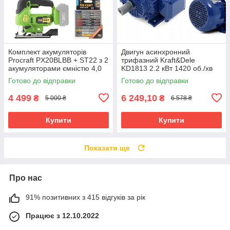
Комплект акумуляторів
Двигун асинхронний
Procraft PX20BLBB + ST22 з 2
трифазний Kraft&Dele
акумуляторами ємністю 4,0
KD1813 2.2 кВт 1420 об./хв
Аг, зарядним пристроєм та
Готово до відправки
Готово до відправки
аксесуарами
4 499
6 249,10
₴
₴
5 000 ₴
6 578 ₴
Купити
Купити
Показати ще
Про нас
91% позитивних з 415 відгуків за рік
Працює з 12.10.2022