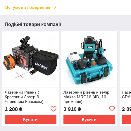
Всі умови повернення
Подібні товари компанії
Лазерний Рівень (
Лазерний рівень нівелір
Лазе
Кросовий Лазер З
Makita MRG16 (4D, 16
CRAF
Червоним Крамком)
променів)
Kraft&dele KD10306
1 288
3 910
2 8
₴
₴
Купити
Купити