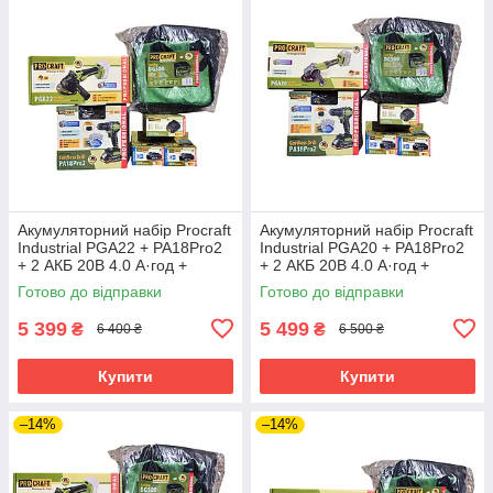
Акумуляторний набір Procraft
Акумуляторний набір Procraft
Industrial PGA22 + PA18Pro2
Industrial PGA20 + PA18Pro2
+ 2 АКБ 20В 4.0 А·год +
+ 2 АКБ 20В 4.0 А·год +
Зарядний пристрій
Зарядний пристрій
Готово до відправки
Готово до відправки
Charger20/1 Eco + Сумка
Charger20/1 Eco + Сумка
BG500
BG500
5 399
5 499
₴
₴
6 400 ₴
6 500 ₴
Купити
Купити
–14%
–14%