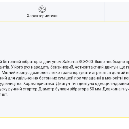
Характеристики
 бетонний вібратор із двигуном Sakuma SGE200. Якщо необхідно про
антів. У його рух наводить бензиновий, чотиритактний двигун, що г
о. Міцний корпус дозволяє легко транспортувати агрегат, а довгий
ений для ущільнення бетонних сумішей при укладанні в монолітні ко
будівництва. Характеристика: Двигун Тип двигуна одноциліндровий, 4
апуску ручний стартер Діаметр булави вібратора 50 мм. Довжина гнуч
 1шт.