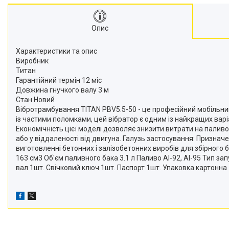
Опис
Характеристики та опис
Виробник
Титан
Гарантійний термін 12 міс
Довжина гнучкого валу 3 м
Стан Новий
Вібротрамбування TITAN PBV5.5-50 - це професійний мобільний
із частими поломками, цей вібратор є одним із найкращих варі
Економічність цієї моделі дозволяє знизити витрати на палив
або у віддаленості від двигуна. Галузь застосування: Признач
виготовленні бетонних і залізобетонних виробів для збірного 
163 см3 Об'єм паливного бака 3.1 л Паливо АІ-92, АІ-95 Тип з
вал 1шт. Свічковий ключ 1шт. Паспорт 1шт. Упаковка картонна