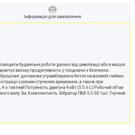
Інформація для замовлення
водити будівельні роботи далеко від цивілізації або в місцях
арантує високу продуктивність у поєднанні з безпекою.
 віброшланг допоможе утрамбовувати бетон на великій глибині
нструкції з різним ступенем армування, а також при
-х тактний Потужність двигуна 4 кВт (5.5 л.с.) Робочий об'єм
кого валу 3м. Комплектність: Вібратор ПБВ 5.5-50 1шт. Гнучкий