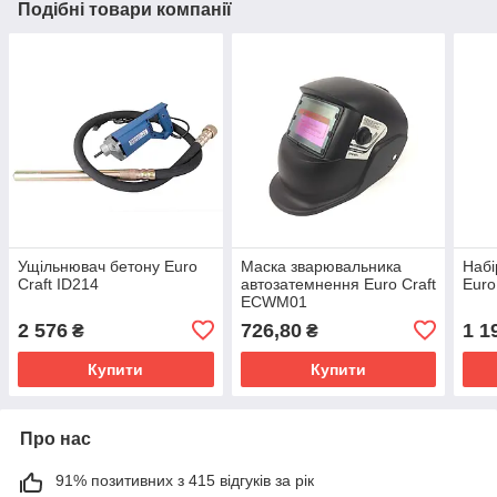
Подібні товари компанії
Ущільнювач бетону Euro
Маска зварювальника
Набі
Craft ID214
автозатемнення Euro Craft
Euro
ECWM01
2 576
726,80
1 1
₴
₴
Купити
Купити
Про нас
91% позитивних з 415 відгуків за рік