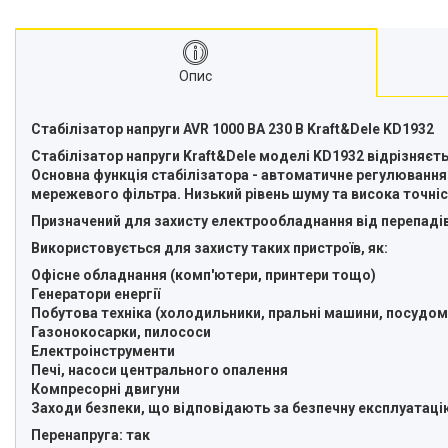
Опис
Стабілізатор напруги AVR 1000 ВА 230 В Kraft&Dele KD1932
Стабілізатор напруги Kraft&Dele моделі KD1932 відрізняєт
Основна функція стабілізатора - автоматичне регулювання на
мережевого фільтра. Низький рівень шуму та висока точніст
Призначений для захисту електрообладнання від перепадів
Використовується для захисту таких пристроїв, як:
Офісне обладнання (комп'ютери, принтери тощо)
Генератори енергії
Побутова техніка (холодильники, пральні машини, посудом
Газонокосарки, пилососи
Електроінструменти
Печі, насоси центрального опалення
Компресорні двигуни
Заходи безпеки, що відповідають за безпечну експлуатацію
Перенапруга: так