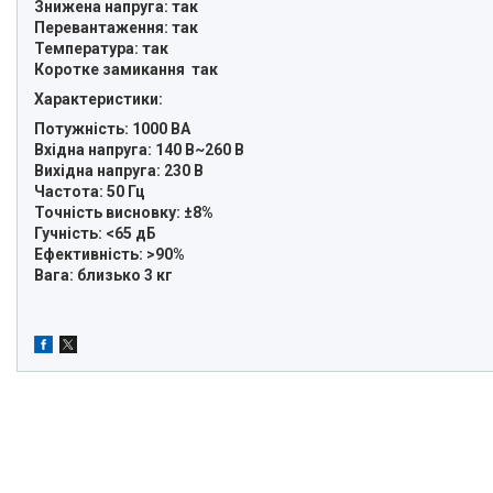
Знижена напруга: так
Перевантаження: так
Температура: так
Коротке замикання так
Характеристики:
Потужність: 1000 ВА
Вхідна напруга: 140 В~260 В
Вихідна напруга: 230 В
Частота: 50 Гц
Точність висновку: ±8%
Гучність: <65 дБ
Ефективність: >90%
Вага: близько 3 кг