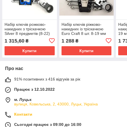
Набір ключів рожково-
Набір ключів ріжково-
Набі
накидних з тріскачкою
накидних із тріскачкою
наки
Silver 8 предметів (8-22)
Euro Craft 8 шт. 8-19 мм
19 м
1 315,60
1 288
1 7
₴
₴
Купити
Купити
Про нас
91% позитивних з 416 відгуків за рік
Працює з 12.10.2022
м. Луцьк
вулиця, Ковельська, 2, 43000, Луцьк, Україна
Контакти
Сьогодні працює з 09:00 до 16:00