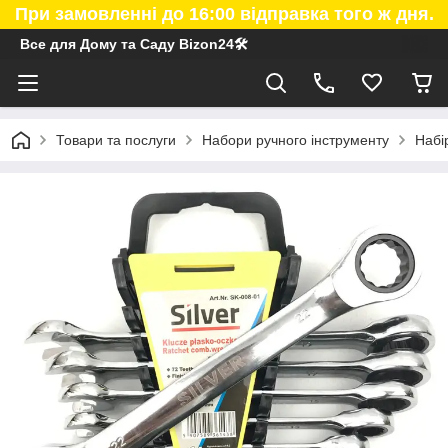
При замовленні до 16:00 відправка того ж дня.
Все для Дому та Саду Bizon24🛠
Товари та послуги
Набори ручного інструменту
Набі