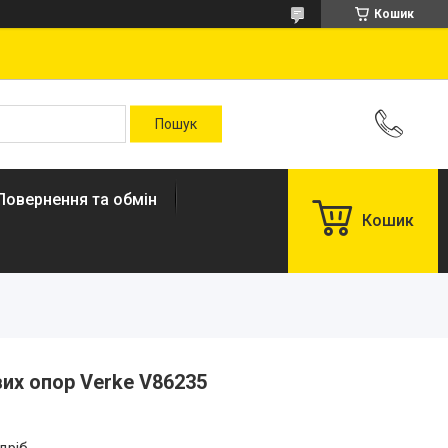
Кошик
Повернення та обмін
Кошик
вих опор Verke V86235