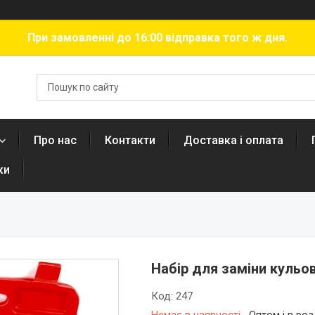
При замовленні до 16:00 відправка того ж дня.
Про нас
Контакти
Доставка і оплата
ки
Набір для заміни кульо
Код:
247