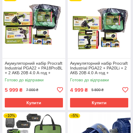
Акумуляторний набір Procraft
Акумуляторний набір Procraft
Industrial PGA22 + PA18ProBL
Industrial PGA22 + PA20Li + 2
+ 2 АКБ 20В 4.0 А·год +
АКБ 20В 4.0 А·год +
Зарядний пристрій
Зарядний пристрій
Готово до відправки
Готово до відправки
Charger20/1 Eco + Сумка
Charger20/1 Eco + Сумка
BG500
BG500
5 999
4 999
₴
₴
7 000 ₴
5 800 ₴
Купити
Купити
–10%
–5%