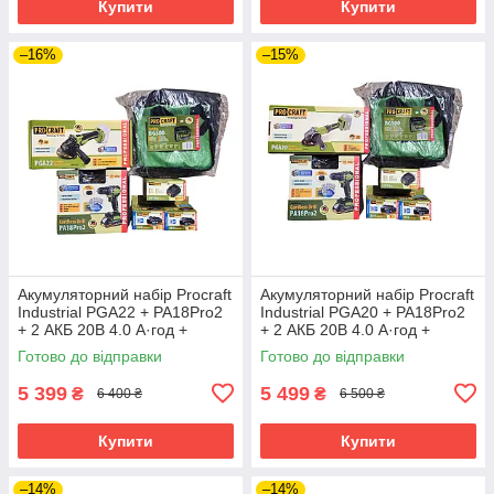
Купити
Купити
–16%
–15%
Акумуляторний набір Procraft
Акумуляторний набір Procraft
Industrial PGA22 + PA18Pro2
Industrial PGA20 + PA18Pro2
+ 2 АКБ 20В 4.0 А·год +
+ 2 АКБ 20В 4.0 А·год +
Зарядний пристрій
Зарядний пристрій
Готово до відправки
Готово до відправки
Charger20/1 Eco + Сумка
Charger20/1 Eco + Сумка
BG500
BG500
5 399
5 499
₴
₴
6 400 ₴
6 500 ₴
Купити
Купити
–14%
–14%