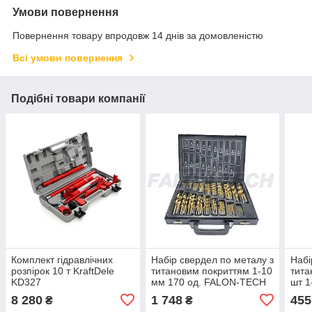
Умови повернення
Повернення товару впродовж 14 днів за домовленістю
Всі умови повернення
Подібні товари компанії
Комплект гідравлічних
Набір свердел по металу з
Набі
розпірок 10 т KraftDele
титановим покриттям 1-10
тита
KD327
мм 170 од. FALON-TECH
шт 1
FT390170T
FT3
8 280
1 748
455
₴
₴