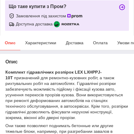
Що таке купити з Пром?
Замовлення під захистом
Доступна доставка
Опис
Характеристики
Доставка
Оплата
Умови п
Опис
Комплект гідравлічних розпірок LEX LXHPPJ-
10T
призначений для ремонтно-кузовних робіт, а також
рихтувальних робіт на автомобілях. Гідравлічні розпірки
забезпечують можливість підйому і фіксації кузова авто,
усунення перекосів прорізів кузова. Вони використовуються
при ремонті деформованих автомобілів на станціях
технічного обслуговування, в автосервісах. Крім того, розпірки
гідравлічні дозволяють фіксувати нерухомі конструкції,
зокрема, віконні або дверні прорізи.
Они также позволяют поднимать бетонные или другие
тяжелые блоки, например, при разгребании завалов в