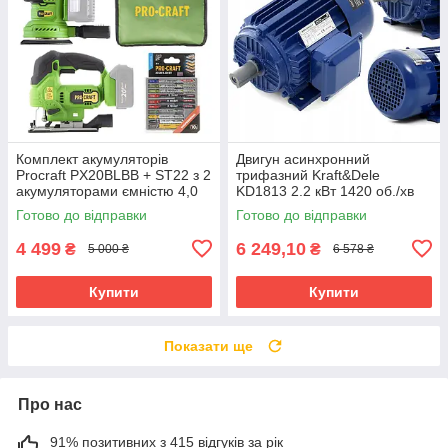
Комплект акумуляторів
Двигун асинхронний
Procraft PX20BLBB + ST22 з 2
трифазний Kraft&Dele
акумуляторами ємністю 4,0
KD1813 2.2 кВт 1420 об./хв
Аг, зарядним пристроєм та
Готово до відправки
Готово до відправки
аксесуарами
4 499
6 249,10
₴
₴
5 000 ₴
6 578 ₴
Купити
Купити
Показати ще
Про нас
91% позитивних з 415 відгуків за рік