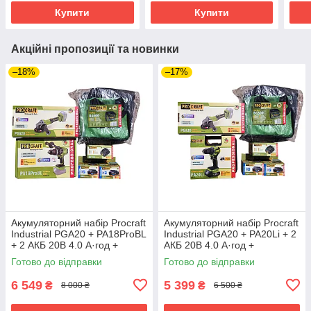
Купити
Купити
Акційні пропозиції та новинки
–18%
–17%
Акумуляторний набір Procraft
Акумуляторний набір Procraft
Industrial PGA20 + PA18ProBL
Industrial PGA20 + PA20Li + 2
+ 2 АКБ 20В 4.0 А·год +
АКБ 20В 4.0 А·год +
Зарядний пристрій
Зарядний пристрій
Готово до відправки
Готово до відправки
Charger20/1 Eco + Сумка
Charger20/1 Eco + Сумка
BG500
BG500
6 549
5 399
₴
₴
8 000 ₴
6 500 ₴