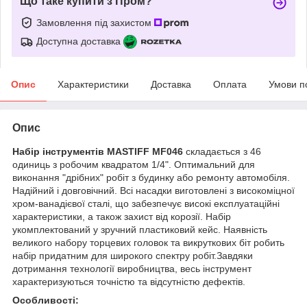
Що таке купити з Пром?
Замовлення під захистом
Доступна доставка
Опис
Характеристики
Доставка
Оплата
Умови п
Опис
Набір інструментів MASTIFF MF046
складається з 46
одиниць з робочим квадратом 1/4". Оптимальний для
виконання "дрібних" робіт з будинку або ремонту автомобіля.
Надійний і довговічний. Всі насадки виготовлені з високоміцної
хром-ванадієвої сталі, що забезпечує високі експлуатаційні
характеристики, а також захист від корозії. Набір
укомплектований у зручний пластиковий кейс. Наявність
великого набору торцевих головок та викруткових біт робить
набір придатним для широкого спектру робіт.Завдяки
дотримання технології виробництва, весь інструмент
характеризуються точністю та відсутністю дефектів.
Особливості: