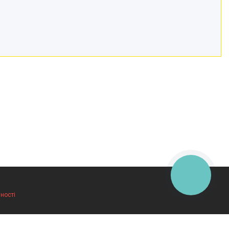
КНОПКА
ЗВ'ЯЗКУ
ності