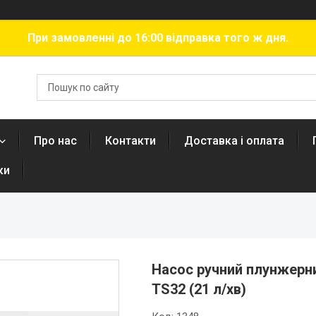
При замовленні до 16:00 відправка того ж дня.
Про нас
Контакти
Доставка і оплата
ки
Насос ручний плунжерни
TS32 (21 л/хв)