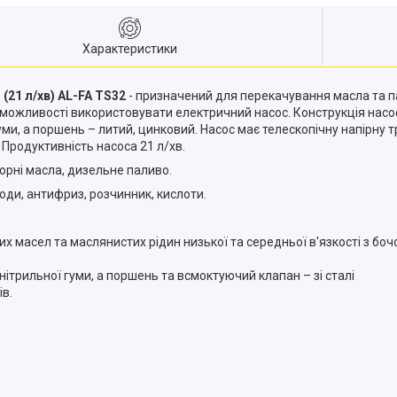
Характеристики
(21 л/хв) AL-FA TS32
- призначений для перекачування масла та п
 можливості використовувати електричний насос. Конструкція насос
уми, а поршень – литий, цинковий. Насос має телескопічну напірну 
 Продуктивність насоса 21 л/хв.
торні масла, дизельне паливо.
води, антифриз, розчинник, кислоти.
х масел та маслянистих рідин низької та середньої в'язкості з боч
 нітрильної гуми, а поршень та всмоктуючий клапан – зі сталі
ів.