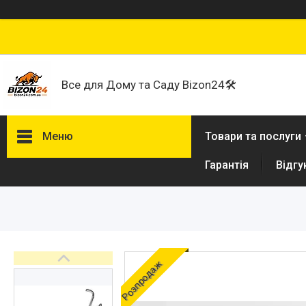
Все для Дому та Саду Bizon24🛠
Меню
Товари та послуги
Гарантія
Відгу
Договір публічної оферти
Розпродаж