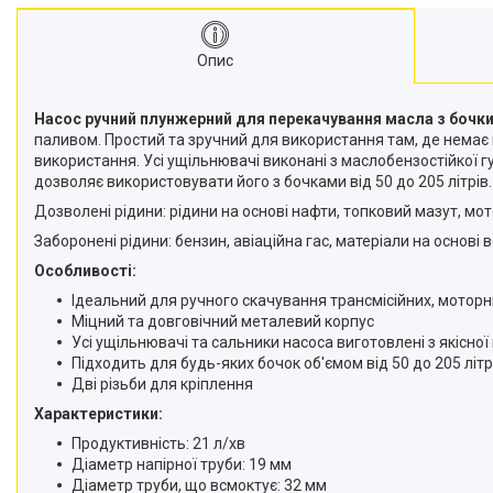
Опис
Насос ручний плунжерний для перекачування масла з бочки 
паливом. Простий та зручний для використання там, де немає
використання. Усі ущільнювачі виконані з маслобензостійкої г
дозволяє використовувати його з бочками від 50 до 205 літрів.
Дозволені рідини: рідини на основі нафти, топковий мазут, мо
Заборонені рідини: бензин, авіаційна гас, матеріали на основі 
Особливості:
Ідеальний для ручного скачування трансмісійних, моторни
Міцний та довговічний металевий корпус
Усі ущільнювачі та сальники насоса виготовлені з якісної
Підходить для будь-яких бочок об'ємом від 50 до 205 літр
Дві різьби для кріплення
Характеристики:
Продуктивність: 21 л/хв
Діаметр напірної труби: 19 мм
Діаметр труби, що всмоктує: 32 мм