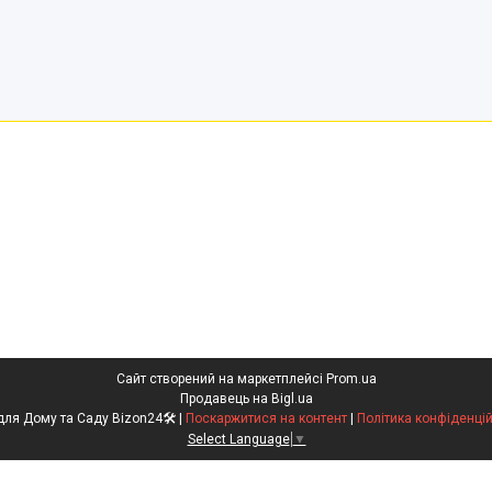
Сайт створений на маркетплейсі
Prom.ua
Продавець на Bigl.ua
Все для Дому та Саду Bizon24🛠 |
Поскаржитися на контент
|
Політика конфіденцій
Select Language
▼