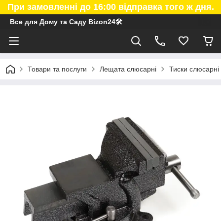
При замовленні до 16:00 відправка того ж дня.
Все для Дому та Саду Bizon24🛠
Товари та послуги
Лещата слюсарні
Тиски слюсарні