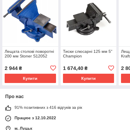
Лещата столові поворотні
Тиски слюсарні 125 мм 5"
Леща
200 мм Stoner S12052
Champion
Kraf
2 944
1 674,40
2 8
₴
₴
Купити
Купити
Про нас
91% позитивних з 416 відгуків за рік
Працює з 12.10.2022
м. Луцьк