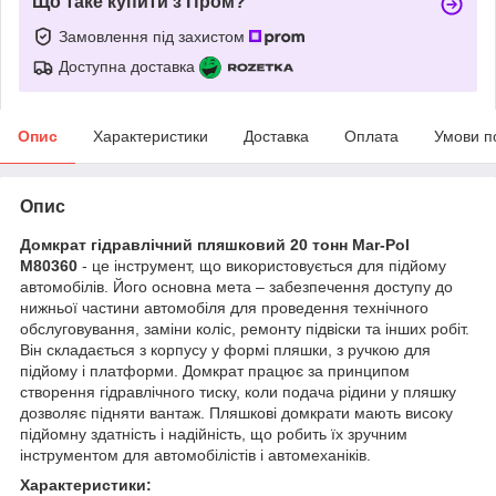
Що таке купити з Пром?
Замовлення під захистом
Доступна доставка
Опис
Характеристики
Доставка
Оплата
Умови п
Опис
Домкрат гідравлічний пляшковий 20 тонн
Mar-Pol
M80360
- це інструмент, що використовується для підйому
автомобілів. Його основна мета – забезпечення доступу до
нижньої частини автомобіля для проведення технічного
обслуговування, заміни коліс, ремонту підвіски та інших робіт.
Він складається з корпусу у формі пляшки, з ручкою для
підйому і платформи. Домкрат працює за принципом
створення гідравлічного тиску, коли подача рідини у пляшку
дозволяє підняти вантаж. Пляшкові домкрати мають високу
підйомну здатність і надійність, що робить їх зручним
інструментом для автомобілістів і автомеханіків.
Характеристики: