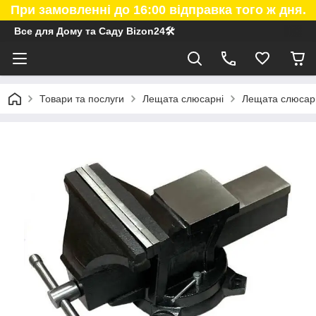
При замовленні до 16:00 відправка того ж дня.
Все для Дому та Саду Bizon24🛠
Товари та послуги
Лещата слюсарні
Лещата слюсарн