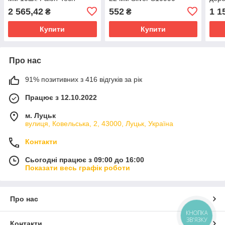
FT160700
хвос
2 565,42
552
1 1
₴
₴
S10
Купити
Купити
Про нас
91% позитивних з 416 відгуків за рік
Працює з 12.10.2022
м. Луцьк
вулиця, Ковельська, 2, 43000, Луцьк, Україна
Контакти
Сьогодні працює з 09:00 до 16:00
Показати весь графік роботи
Про нас
КНОПКА
ЗВ'ЯЗКУ
Контакти