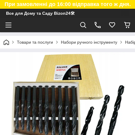
При замовленні до 16:00 відправка того ж дня.
Все для Дому та Саду Bizon24🛠
Товари та послуги
Набори ручного інструменту
Набі