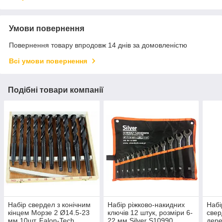
Умови повернення
Повернення товару впродовж 14 днів за домовленістю
Всі умови повернення
Подібні товари компанії
Набір свердел з конічним
Набір ріжково-накидних
Набі
кінцем Морзе 2 Ø14.5-23
ключів 12 штук, розміри 6-
свер
мм 10шт. Falon-Tech
22 мм Silver S10990
дере