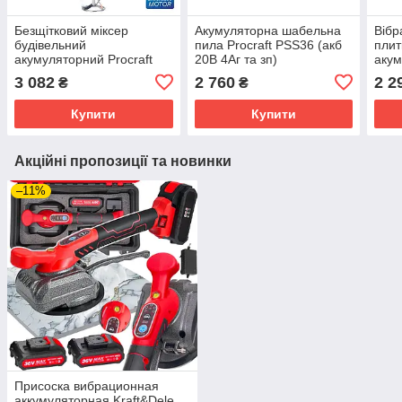
Безщітковий міксер
Акумуляторна шабельна
Вібр
будівельний
пила Procraft PSS36 (акб
плит
акумуляторний Procraft
20В 4Аг та зп)
акум
PMM20 (без АКБ та ЗП)
PTM
3 082
2 760
2 2
₴
₴
Купити
Купити
Акційні пропозиції та новинки
–11%
Присоска вибрационная
аккумуляторная Kraft&Dele