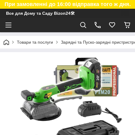
При замовленні до 16:00 відправка того ж дня.
Все для Дому та Саду Bizon24🛠
Товари та послуги
Зарядні та Пуско-зарядні пристристро