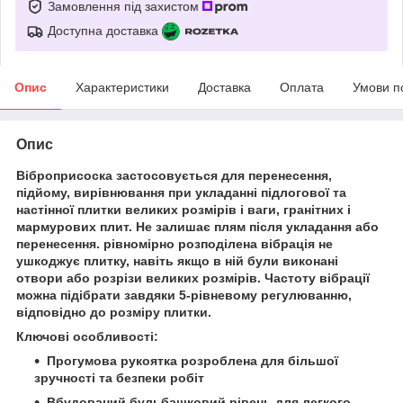
Замовлення під захистом
Доступна доставка
Опис
Характеристики
Доставка
Оплата
Умови п
Опис
Віброприсоска застосовується для перенесення,
підйому, вирівнювання при укладанні підлогової та
настінної плитки великих розмірів і ваги, гранітних і
мармурових плит. Не залишає плям після укладання або
перенесення. рівномірно розподілена вібрація не
ушкоджує плитку, навіть якщо в ній були виконані
отвори або розрізи великих розмірів. Частоту вібрації
можна підібрати завдяки 5-рівневому регулюванню,
відповідно до розміру плитки.
Ключові особливості:
Прогумова рукоятка розроблена для більшої
зручності та безпеки робіт
Вбудований бульбашковий рівень для легкого