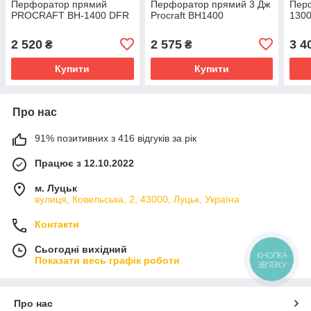
Перфоратор прямий
Перфоратор прямий 3 Дж
Перф
PROCRAFT BH-1400 DFR
Procraft BH1400
130
2 520
2 575
3 4
₴
₴
Купити
Купити
Про нас
91% позитивних з 416 відгуків за рік
Працює з 12.10.2022
м. Луцьк
вулиця, Ковельська, 2, 43000, Луцьк, Україна
Контакти
Сьогодні вихідний
КНОПКА
Показати весь графік роботи
ЗВ'ЯЗКУ
Про нас