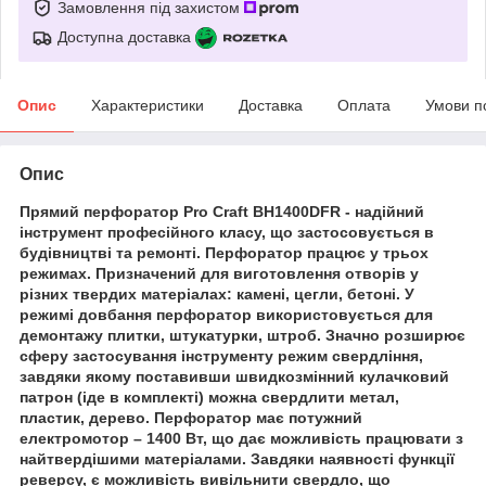
Замовлення під захистом
Доступна доставка
Опис
Характеристики
Доставка
Оплата
Умови п
Опис
Прямий перфоратор Pro Craft BH1400DFR - надійний
інструмент професійного класу, що застосовується в
будівництві та ремонті. Перфоратор працює у трьох
режимах. Призначений для виготовлення отворів у
різних твердих матеріалах: камені, цегли, бетоні. У
режимі довбання перфоратор використовується для
демонтажу плитки, штукатурки, штроб. Значно розширює
сферу застосування інструменту режим свердління,
завдяки якому поставивши швидкозмінний кулачковий
патрон (іде в комплекті) можна свердлити метал,
пластик, дерево. Перфоратор має потужний
електромотор – 1400 Вт, що дає можливість працювати з
найтвердішими матеріалами. Завдяки наявності функції
реверсу, є можливість вивільнити свердло, що