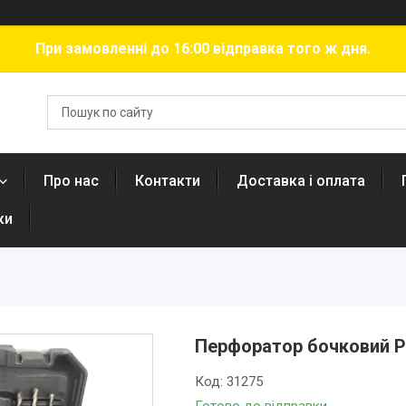
При замовленні до 16:00 відправка того ж дня.
Про нас
Контакти
Доставка і оплата
ки
Перфоратор бочковий P
Код:
31275