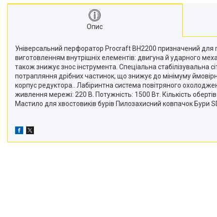
Опис
Універсальний перфоратор Procraft BH2200 призначений для по
виготовленням внутрішніх елементів: двигуна й ударного мех
також знижує знос інструмента. Спеціальна стабілізувальна сі
потрапляння дрібних частинок, що знижує до мінімуму ймовірн
корпус редуктора.. Лабіринтна система повітряного охолодже
живлення мережі: 220 В. Потужність: 1500 Вт. Кількість обертів 
Мастило для хвостовиків бурів Пилозахисний ковпачок Бури SD