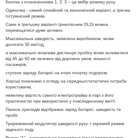
Кнопка з позначеннями 1, 2, 3 – це вибір режиму руху:
Одиночка - самий спокійний та економічний варіант, а трієчка
потужнісний режим.
Саме в третьому варіанті триколісним OLDi можна
переміщатися дуже активно.
Максимальна швидкість, заявлена виробником, може
досягати 30 км/год,
а максимально можлива дистанція пробігу може коливатися
від 45 до 60 км залежно від дорожніх умов, кількості
пасажирів,
ступеня заряду батареї на етапі початку подорожі.
Хороші показники з огляду на середньостатистичні потреби
користувачів,
невелику вартість самого електротрайка в парі з його
практичністю при використанні у повсякденному житті.
Панель приладів відображає заряд батареї, швидкість та
пробіг.
Трирежимний модулятор швидкості руху + окремий режим
заднього ходу
Режим "1" - максимально економічна їзда із пролонгацією