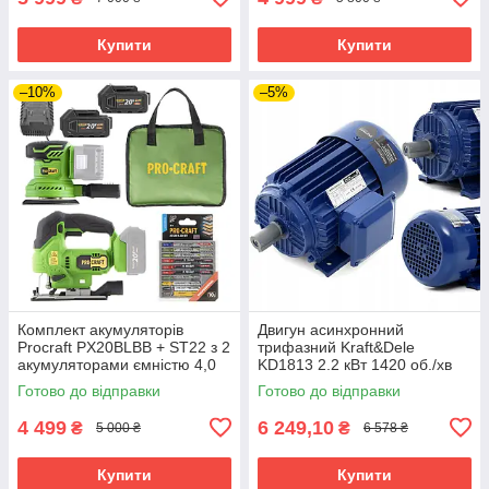
Купити
Купити
–10%
–5%
Комплект акумуляторів
Двигун асинхронний
Procraft PX20BLBB + ST22 з 2
трифазний Kraft&Dele
акумуляторами ємністю 4,0
KD1813 2.2 кВт 1420 об./хв
Аг, зарядним пристроєм та
Готово до відправки
Готово до відправки
аксесуарами
4 499
6 249,10
₴
₴
5 000 ₴
6 578 ₴
Купити
Купити