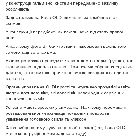
у конструкції гальмівної системи передбачено важливу
особливість.
Заднє гальмо на Fada OLDi виконане за комбінованою
схемою.
У конструкції передбачений важіль ножа під стопу правої
ноги.
А на лівому фото Ви бачите лівий підкермовий важіль того
самого заднього гальма.
Активацію можна проводити як важелем на кермі (рукою), так
і гальмівною педаллю (ногою). Така схема обрана спеціально
для тих, хто з якихось причин не зможе використати один із
варіантів.
Органи управління OLDi прості та інтуїтивно зрозумілі навіть
людям похилого віку, які далекі він новомодних сервісних
кнопочок і режимів.
Усі вони мають зрозумілу символіку. На лівому перемикачі
розташовані кнопки активації покажчиків поворотів,
увімкнення головного світла та клаксон.
Зліва вибір режиму руху вперед або назад (так, Fada OLDi
має в конструкції режим заднього ходу).