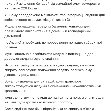
пристрій живлення батарей від звичайної електромережі з
напругою 220 Вольт.
У ньому передбачено можливість трансформації сидіння для
забезпечення окремих місць (яких аж 3)
Модель оснащена переднім багажним кошиком для
практичного використання в домашній господарській
діяльності,
пов'язаної з необхідністю перевезення не надто габаритної
поклажі.
Функціональною особливістю моделі є повноцінне для
дорослої людини зсувне сидіння.
Якщо на трайці переміщається одна людина, він може
вибрати собі зручне положення завдяки величезному
діапазону регулювання.
Вона призначена для ситуацій, коли транспорт
використовується людьми з обмеженими можливостями чи
травмами ніг,
коли єдине зручне поклад це напівзігнута нога, а значить для
неї має бути достатньо вільного простору.
Саме сидіння має бічні підлокітники та спинку з м'якою