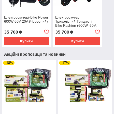
Електроскутерi-Bike Power
Електроскутер
600W 60V 20A (Червоний)
Триколісний Трицикл i-
Bike Fashion (600W, 60V,
20Ah) Чорний, Червоний
35 700
35 700
₴
₴
Купити
Купити
Акційні пропозиції та новинки
–18%
–17%