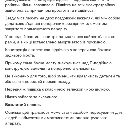
роблячи більш вразливою. Підвіска на всіх електротрайках
здійснена за принципом простоти та надійності.
Ззаду міст лежить на двох поздовжніх важелях, які між собою
додатково з'єднані поперечним розпірним елементом
закритого прямокутного перерізу.
У передній частині вони кріпляться через сайлентблоки до
рами, а в кінці встановлено амортизатор із пружиною.
Конструкція є залежною підвіскою з поперечною балкою
заднього моста.
Причому сама балка мосту знаходиться над П-подібною
конструкцією важелів та поперечного елемента.
Це виконано для того, щоб зменшити вразливість деталей та
збільшити дорожній просвіт позаду.
Передня ж підвіска є класичною телескопічною вилкою.
Нічого зайвого та складного.
Важливий нюанс:
Оскільки цей транспорт може стати засобом пересування для
людей з обмеженими можливостями опорно-рухового
апарату,