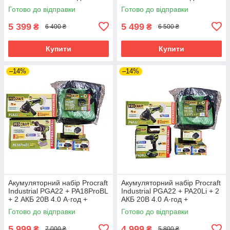
Зарядний пристрій
Зарядний пристрій
Готово до відправки
Готово до відправки
Charger20/1 Eco + Сумка
Charger20/1 Eco + Сумка
BG500
BG500
5 399
5 499
₴
₴
6 400 ₴
6 500 ₴
Купити
Купити
–14%
–14%
Акумуляторний набір Procraft
Акумуляторний набір Procraft
Industrial PGA22 + PA18ProBL
Industrial PGA22 + PA20Li + 2
+ 2 АКБ 20В 4.0 А·год +
АКБ 20В 4.0 А·год +
Зарядний пристрій
Зарядний пристрій
Готово до відправки
Готово до відправки
Charger20/1 Eco + Сумка
Charger20/1 Eco + Сумка
BG500
BG500
5 999
4 999
₴
₴
7 000 ₴
5 800 ₴