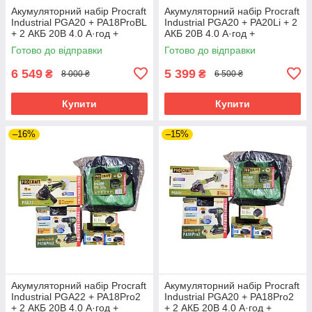
Акумуляторний набір Procraft
Акумуляторний набір Procraft
Industrial PGA20 + PA18ProBL
Industrial PGA20 + PA20Li + 2
+ 2 АКБ 20В 4.0 А·год +
АКБ 20В 4.0 А·год +
Зарядний пристрій
Зарядний пристрій
Готово до відправки
Готово до відправки
Charger20/1 Eco + Сумка
Charger20/1 Eco + Сумка
BG500
BG500
6 549
5 399
₴
₴
8 000 ₴
6 500 ₴
Купити
Купити
–16%
–15%
Акумуляторний набір Procraft
Акумуляторний набір Procraft
Industrial PGA22 + PA18Pro2
Industrial PGA20 + PA18Pro2
+ 2 АКБ 20В 4.0 А·год +
+ 2 АКБ 20В 4.0 А·год +