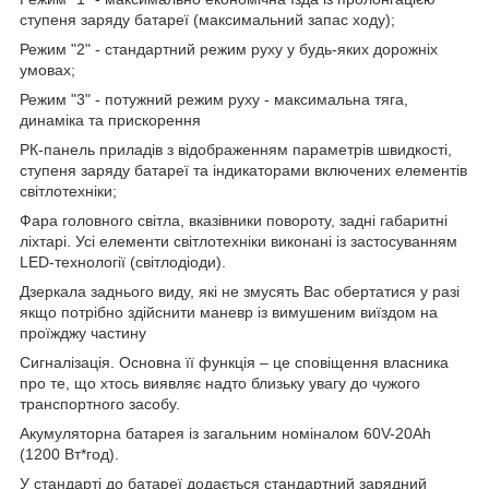
ступеня заряду батареї (максимальний запас ходу);
Режим "2" - стандартний режим руху у будь-яких дорожніх
умовах;
Режим "3" - потужний режим руху - максимальна тяга,
динаміка та прискорення
РК-панель приладів з відображенням параметрів швидкості,
ступеня заряду батареї та індикаторами включених елементів
світлотехніки;
Фара головного світла, вказівники повороту, задні габаритні
ліхтарі. Усі елементи світлотехніки виконані із застосуванням
LED-технології (світлодіоди).
Дзеркала заднього виду, які не змусять Вас обертатися у разі
якщо потрібно здійснити маневр із вимушеним виїздом на
проїжджу частину
Сигналізація. Основна її функція – це сповіщення власника
про те, що хтось виявляє надто близьку увагу до чужого
транспортного засобу.
Акумуляторна батарея із загальним номіналом 60V-20Ah
(1200 Вт*год).
У стандарті до батареї додається стандартний зарядний