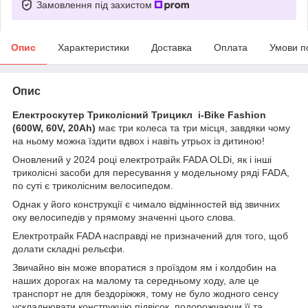
Замовлення під захистом
Опис
Характеристики
Доставка
Оплата
Умови п
Опис
Електроскутер Триколісний Трицикл i-Bike Fashion
(600W, 60V, 20Ah)
має три колеса та три місця, завдяки чому
на ньому можна їздити вдвох і навіть утрьох із дитиною!
Оновлений у 2024 році електротрайк FADA OLDі, як і інші
триколісні засоби для пересування у модельному ряді FADA,
по суті є триколісним велосипедом.
Однак у його конструкції є чимало відмінностей від звичних
оку велосипедів у прямому значенні цього слова.
Електротрайк FADA насправді не призначений для того, щоб
долати складні рельєфи.
Звичайно він може впоратися з проїздом ям і колдобин на
наших дорогах на малому та середньому ходу, але це
транспорт не для бездоріжжя, тому не було жодного сенсу
ускладнювати конструкцію підвісок, подорожчаючи її та