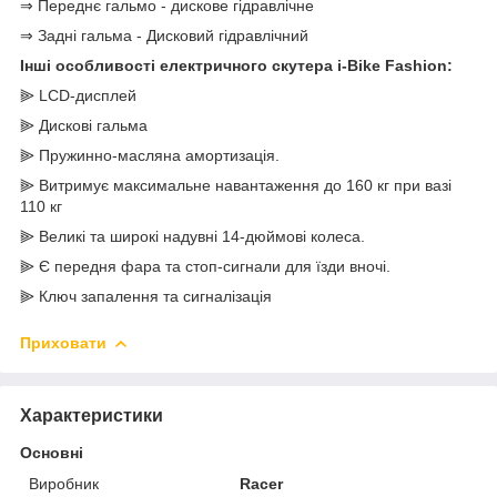
⇒ Переднє гальмо - дискове гідравлічне
⇒ Задні гальма - Дисковий гідравлічний
Інші особливості електричного скутера i-Bike Fashion:
⫸ LCD-дисплей
⫸ Дискові гальма
⫸ Пружинно-масляна амортизація.
⫸ Витримує максимальне навантаження до 160 кг при вазі
110 кг
⫸ Великі та широкі надувні 14-дюймові колеса.
⫸ Є передня фара та стоп-сигнали для їзди вночі.
⫸ Ключ запалення та сигналізація
Приховати
Характеристики
Основні
Виробник
Racer