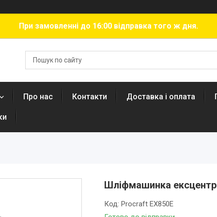
При замовленні до 16:00 відправка того ж дня.
Про нас
Контакти
Доставка і оплата
ки
Шліфмашинка ексцентрик
Код:
Procraft EX850E