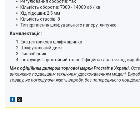
Регулювання оборотів: так
Кількість оборотів: 7000 - 14000 об / хв
Хід підошви: 2.5 мм
Кількість отворів: 8
Тип кріплення шліфувального паперу: липучка
Комплектація:
Ексцентрикова шліфмашинка
Шліфувальний диск
Пилозбірник
Інструкція Гарантійний талон Офіційна гарантія від вироб
Ми є офіційним дилером торгової марки Procraft в Україні.
Осте
викликано подальшим технічним удосконаленням моделі. Виробни
товару, не погіршуючи якість виробу, без попереднього повідом