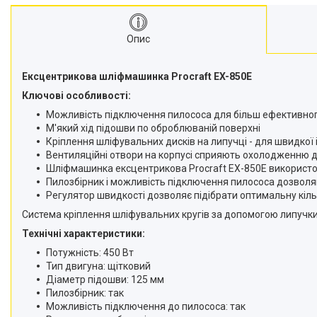
Опис
Ексцентрикова шліфмашинка Procraft EX-850E
Ключові особливості:
Можливість підключення пилососа для більш ефективно
М'який хід підошви по оброблюваній поверхні
Кріплення шліфувальних дисків на липучці - для швидкої 
Вентиляційні отвори на корпусі сприяють охолодженню дв
Шліфмашинка ексцентрикова Procraft EX-850E використову
Пилозбірник і можливість підключення пилососа дозволяю
Регулятор швидкості дозволяє підібрати оптимальну кільк
Система кріплення шліфувальних кругів за допомогою липучки з
Технічні характеристики:
Потужність: 450 Вт
Тип двигуна: щітковий
Діаметр підошви: 125 мм
Пилозбірник: так
Можливість підключення до пилососа: так