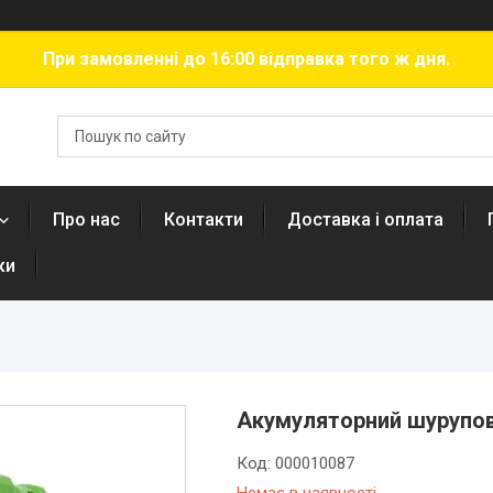
При замовленні до 16:00 відправка того ж дня.
Про нас
Контакти
Доставка і оплата
ки
Акумуляторний шурупов
Код:
000010087