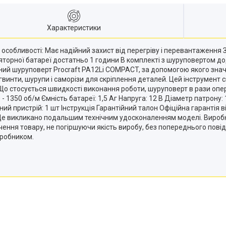
Характеристики
особливості: Має надійний захист від перегріву і перевантаження
орної батареї достатньо 1 години В комплекті з шуруповертом дод
ний шуруповерт Procraft PA12Li COMPACT, за допомогою якого значн
гвинти, шурупи і саморізи для скріплення деталей. Цей інструмент
. Що стосується швидкості виконання роботи, шуруповерт в рази опе
ь 0 - 1350 об/м Ємність батареї: 1,5 Аг Напруга: 12 В Діаметр патро
 пристрій: 1 шт Інструкція Гарантійний талон Офіційна гарантія від
Це викликано подальшим технічним удосконаленням моделі. Виробн
ечення товару, не погіршуючи якість виробу, без попереднього по
иробником.