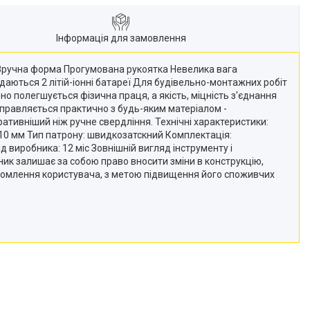
Інформація для замовлення
 Зручна форма Прогумована рукоятка Невелика вага
аються 2 літій-іонні батареї Для будівельно-монтажних робіт
о полегшується фізична праця, а якість, міцність з'єднання
 справляється практично з будь-яким матеріалом -
ративніший ніж ручне свердління. Технічні характеристики:
ну: 10 мм Тип патрону: швидкозатскний Комплектація:
 виробника: 12 міс Зовнішній вигляд інструменту і
ик залишає за собою право вносити зміни в конструкцію,
відомлення користувача, з метою підвищення його споживчих