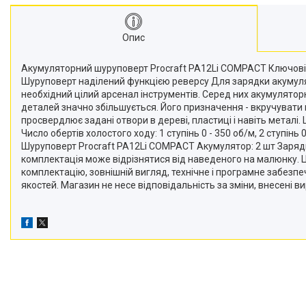
Опис
Акумуляторний шуруповерт Procraft PA12Li COMPACT Ключові 
Шуруповерт наділений функцією реверсу Для зарядки акумулят
необхідний цілий арсенал інструментів. Серед них акумулятор
деталей значно збільшується. Його призначення - вкручувати 
просвердлює задані отвори в дереві, пластиці і навіть металі
Число обертів холостого ходу: 1 ступінь 0 - 350 об/м, 2 ступін
Шуруповерт Procraft PA12Li COMPACT Акумулятор: 2 шт Зарядний
комплектація може відрізнятися від наведеного на малюнку. 
комплектацію, зовнішній вигляд, технічне і програмне забезп
якостей. Магазин не несе відповідальність за зміни, внесені в