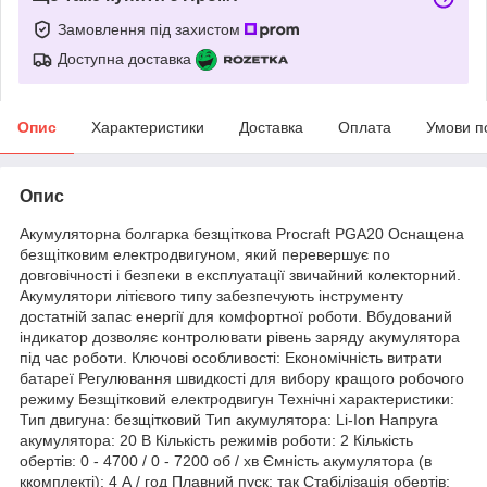
Замовлення під захистом
Доступна доставка
Опис
Характеристики
Доставка
Оплата
Умови п
Опис
Акумуляторна болгарка безщіткова Procraft PGA20 Оснащена
безщітковим електродвигуном, який перевершує по
довговічності і безпеки в експлуатації звичайний колекторний.
Акумулятори літієвого типу забезпечують інструменту
достатній запас енергії для комфортної роботи. Вбудований
індикатор дозволяє контролювати рівень заряду акумулятора
під час роботи. Ключові особливості: Економічність витрати
батареї Регулювання швидкості для вибору кращого робочого
режиму Безщітковий електродвигун Технічні характеристики:
Тип двигуна: безщітковий Тип акумулятора: Li-Ion Напруга
акумулятора: 20 В Кількість режимів роботи: 2 Кількість
обертів: 0 - 4700 / 0 - 7200 об / хв Ємність акумулятора (в
ккомплекті): 4 А / год Плавний пуск: так Стабілізація обертів: