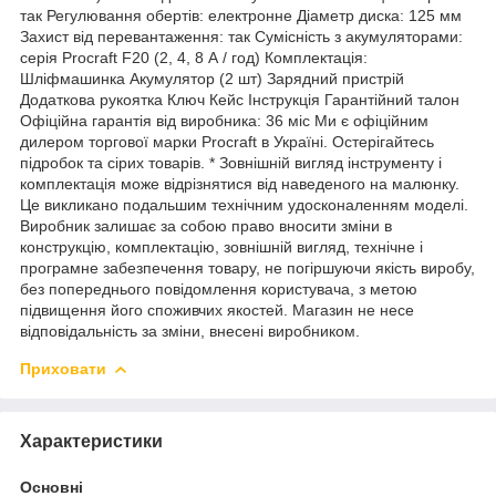
так Регулювання обертів: електронне Діаметр диска: 125 мм
Захист від перевантаження: так Сумісність з акумуляторами:
серія Procraft F20 (2, 4, 8 А / год) Комплектація:
Шліфмашинка Акумулятор (2 шт) Зарядний пристрій
Додаткова рукоятка Ключ Кейс Інструкція Гарантійний талон
Офіційна гарантія від виробника: 36 міс Ми є офіційним
дилером торгової марки Procraft в Україні. Остерігайтесь
підробок та сірих товарів. * Зовнішній вигляд інструменту і
комплектація може відрізнятися від наведеного на малюнку.
Це викликано подальшим технічним удосконаленням моделі.
Виробник залишає за собою право вносити зміни в
конструкцію, комплектацію, зовнішній вигляд, технічне і
програмне забезпечення товару, не погіршуючи якість виробу,
без попереднього повідомлення користувача, з метою
підвищення його споживчих якостей. Магазин не несе
відповідальність за зміни, внесені виробником.
Приховати
Характеристики
Основні