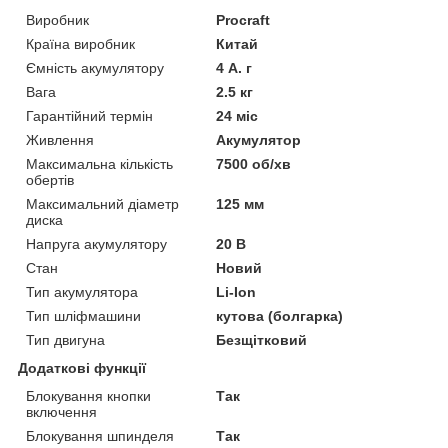
Виробник
Procraft
Країна виробник
Китай
Ємність акумулятору
4 А. г
Вага
2.5 кг
Гарантійний термін
24 міс
Живлення
Акумулятор
Максимальна кількість
7500 об/хв
обертів
Максимальний діаметр
125 мм
диска
Напруга акумулятору
20 В
Стан
Новий
Тип акумулятора
Li-Ion
Тип шліфмашини
кутова (болгарка)
Тип двигуна
Безщітковий
Додаткові функції
Блокування кнопки
Так
включення
Блокування шпинделя
Так