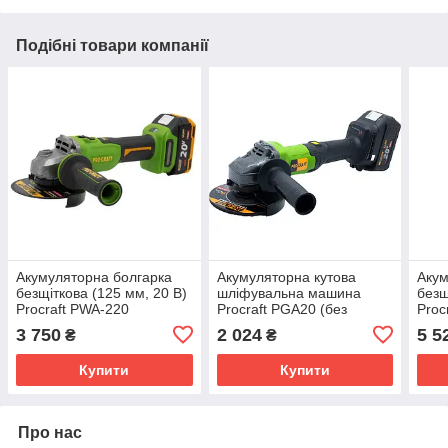
Подібні товари компанії
Акумуляторна болгарка
Акумуляторна кутова
Акум
безщіткова (125 мм, 20 В)
шліфувальна машина
безщ
Procraft PWA-220
Procraft PGA20 (без
Proc
(акумуляторна
акумулятора та зарядного
(аку
3 750
2 024
5 5
₴
₴
шліфмашина кутова)
пристрою), 125 мм
шліф
Купити
Купити
Про нас