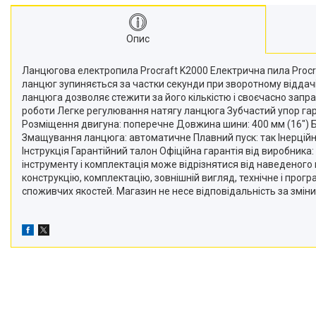
Опис
Ланцюгова електропила Procraft K2000 Електрична пила Procra
ланцюг зупиняється за частки секунди при зворотному віддач
ланцюга дозволяє стежити за його кількістю і своєчасно запр
роботи Легке регулювання натягу ланцюга Зубчастий упор гара
Розміщення двигуна: поперечне Довжина шини: 400 мм (16") Бе
Змащування ланцюга: автоматичне Плавний пуск: так Інерційн
Інструкція Гарантійний талон Офіційна гарантія від виробника: 
інструменту і комплектація може відрізнятися від наведеног
конструкцію, комплектацію, зовнішній вигляд, технічне і про
споживчих якостей. Магазин не несе відповідальність за зміни