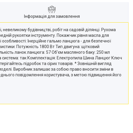
Інформація для замовлення
невеликому будівництві, робіт на садовій ділянці. Рухома
едній рукоятки інструменту. Покажчик рівня масла для
 особливості: Інерційне гальмо ланцюга - для безпечної
ристики: Потужність 1800 Вт Тип двигуна: щітковий
ькість ланок ланцюга: 57 Об'єм масляного баку: 250 мл
на система: так Комплектація: Електропила Шина Ланцюг Ключ
терігайтесь підробок та сірих товарів. * Зовнішній вигляд
оделі. Виробник залишає за собою право вносити зміни в
ереднього повідомлення користувача, з метою підвищення його