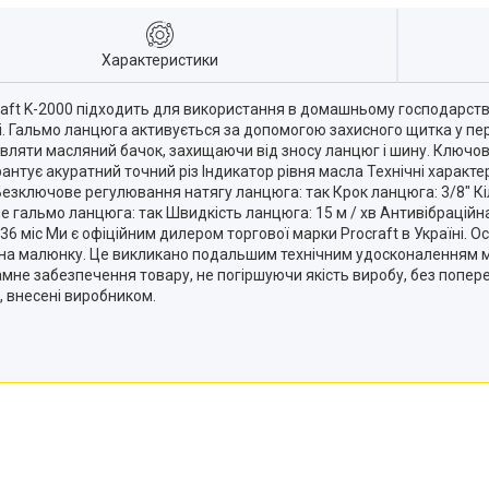
Характеристики
ft K-2000 підходить для використання в домашньому господарстві, 
і. Гальмо ланцюга активується за допомогою захисного щитка у пер
авляти масляний бачок, захищаючи від зносу ланцюг і шину. Ключові
нтує акуратний точний різ Індикатор рівня масла Технічні характе
зключове регулювання натягу ланцюга: так Крок ланцюга: 3/8" Кіл
е гальмо ланцюга: так Швидкість ланцюга: 15 м / хв Антивібрацій
36 міс Ми є офіційним дилером торгової марки Procraft в Україні. Ос
о на малюнку. Це викликано подальшим технічним удосконаленням м
грамне забезпечення товару, не погіршуючи якість виробу, без поп
, внесені виробником.