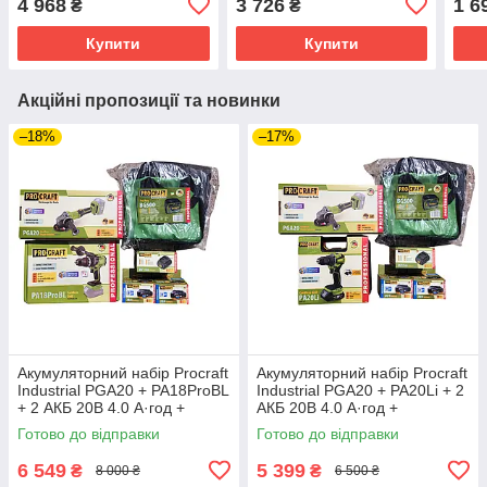
4 968
3 726
1 6
₴
₴
Купити
Купити
Акційні пропозиції та новинки
–18%
–17%
Акумуляторний набір Procraft
Акумуляторний набір Procraft
Industrial PGA20 + PA18ProBL
Industrial PGA20 + PA20Li + 2
+ 2 АКБ 20В 4.0 А·год +
АКБ 20В 4.0 А·год +
Зарядний пристрій
Зарядний пристрій
Готово до відправки
Готово до відправки
Charger20/1 Eco + Сумка
Charger20/1 Eco + Сумка
BG500
BG500
6 549
5 399
₴
₴
8 000 ₴
6 500 ₴