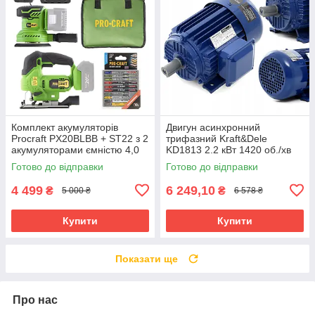
Комплект акумуляторів
Двигун асинхронний
Procraft PX20BLBB + ST22 з 2
трифазний Kraft&Dele
акумуляторами ємністю 4,0
KD1813 2.2 кВт 1420 об./хв
Аг, зарядним пристроєм та
Готово до відправки
Готово до відправки
аксесуарами
4 499
6 249,10
₴
₴
5 000 ₴
6 578 ₴
Купити
Купити
Показати ще
Про нас