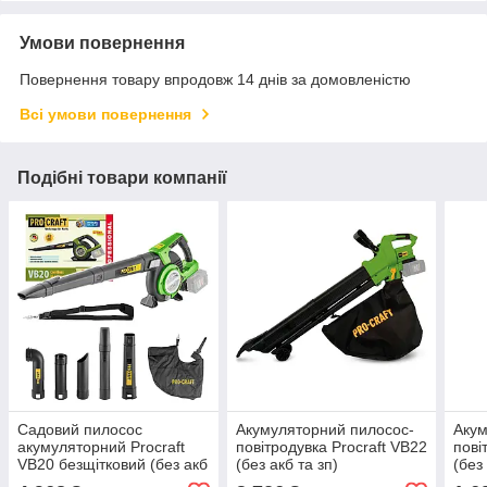
Умови повернення
Повернення товару впродовж 14 днів за домовленістю
Всі умови повернення
Подібні товари компанії
Садовий пилосос
Акумуляторний пилосос-
Аку
акумуляторний Procraft
повітродувка Procraft VB22
пові
VB20 безщітковий (без акб
(без акб та зп)
(без
та зп)