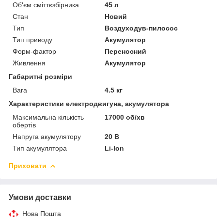
Об'єм сміттєзбірника
45 л
Стан
Новий
Тип
Воздуходув-пилосос
Тип приводу
Акумулятор
Форм-фактор
Переносний
Живлення
Акумулятор
Габаритні розміри
Вага
4.5 кг
Характеристики електродвигуна, акумулятора
Максимальна кількість
17000 об/хв
обертів
Напруга акумулятору
20 В
Тип акумулятора
Li-Ion
Приховати
Умови доставки
Нова Пошта