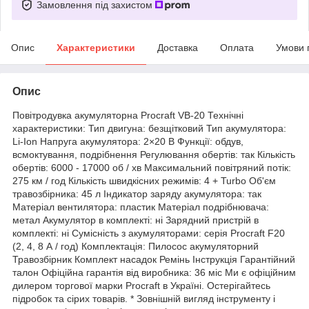
Замовлення під захистом
Опис
Характеристики
Доставка
Оплата
Умови 
Опис
Повітродувка акумуляторна Procraft VB-20 Технічні
характеристики: Тип двигуна: безщітковий Тип акумулятора:
Li-Ion Напруга акумулятора: 2×20 В Функції: обдув,
всмоктування, подрібнення Регулювання обертів: так Кількість
обертів: 6000 - 17000 об / хв Максимальний повітряний потік:
275 км / год Кількість швидкісних режимів: 4 + Turbo Об'єм
травозбірника: 45 л Індикатор заряду акумулятора: так
Матеріал вентилятора: пластик Матеріал подрібнювача:
метал Акумулятор в комплекті: ні Зарядний пристрій в
комплекті: ні Сумісність з акумуляторами: серія Procraft F20
(2, 4, 8 А / год) Комплектація: Пилосос акумуляторний
Травозбірник Комплект насадок Ремінь Інструкція Гарантійний
талон Офіційна гарантія від виробника: 36 міс Ми є офіційним
дилером торгової марки Procraft в Україні. Остерігайтесь
підробок та сірих товарів. * Зовнішній вигляд інструменту і