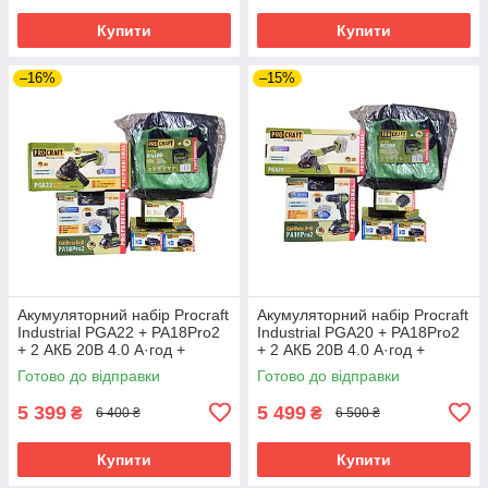
Купити
Купити
–16%
–15%
Акумуляторний набір Procraft
Акумуляторний набір Procraft
Industrial PGA22 + PA18Pro2
Industrial PGA20 + PA18Pro2
+ 2 АКБ 20В 4.0 А·год +
+ 2 АКБ 20В 4.0 А·год +
Зарядний пристрій
Зарядний пристрій
Готово до відправки
Готово до відправки
Charger20/1 Eco + Сумка
Charger20/1 Eco + Сумка
BG500
BG500
5 399
5 499
₴
₴
6 400 ₴
6 500 ₴
Купити
Купити