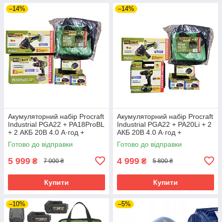
–14%
–14%
Акумуляторний набір Procraft
Акумуляторний набір Procraft
Industrial PGA22 + PA18ProBL
Industrial PGA22 + PA20Li + 2
+ 2 АКБ 20В 4.0 А·год +
АКБ 20В 4.0 А·год +
Зарядний пристрій
Зарядний пристрій
Готово до відправки
Готово до відправки
Charger20/1 Eco + Сумка
Charger20/1 Eco + Сумка
BG500
BG500
5 999
4 999
₴
₴
7 000 ₴
5 800 ₴
Купити
Купити
–10%
–5%