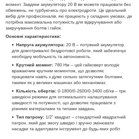
момент. Завдяки акумулятору 20 В ви можете працювати без
обмежень, не турбуючись про електродроти. Це ідеальний
вибір для професіоналів, які працюють у складних умовах, де
потрібна максимальна потужність для відкручування або
закручування болтів і гайок.
Основні характеристики:
Напруга акумулятора:
20 В – потужний акумулятор
для довготривалої бездротової роботи, який забезпечує
необхідну мобільність та автономність.
Крутний момент:
780 Нм – цей гайковерт володіє
вражаючим крутним моментом, що дозволяє
працювати навіть з дуже сильно затягнутими болтами,
такими як у великих машинах або механізмах.
Кількість обертів:
0-1800/0-2600/0-3400 об/хв – три
швидкісні режими для оптимального налаштування
швидкості та потужності, що дозволяє працювати з
різними матеріалами та типами завдань.
Тип патрону:
1/2" квадрат – стандартний квадратний
патрон, який дає змогу швидко і зручно змінювати
насадки та адаптувати інструмент до будь-яких робіт.