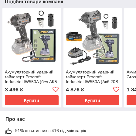
Подібні товари компанії
Акумуляторний ударний
Акумуляторний ударний
Акум
гайковерт Procraft
гайковерт Procraft
Gros
Industrial IW550A (без АКБ
Industrial IW550A (Акб 20В
і ЗП)
4Аг і ЗП)
3 496
4 876
1 8
₴
₴
Купити
Купити
Про нас
91% позитивних з 416 відгуків за рік