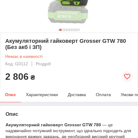
Акумуляторний гайковерт Grosser GTW 780
(Без акб і ЗП)
Немає в наявності
Код: G0112
Роздріб
2 806
₴
Опис
Характеристики
Доставка
Оплата
Умови п
Опис
Акумуляторний гайковерт Grosser GTW 780
— це
надзвичайно потужний інструмент, що ідеально підходить для
виконання важких завдань, де необхідний високий крутний