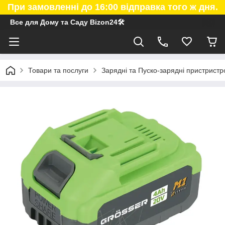
При замовленні до 16:00 відправка того ж дня.
Все для Дому та Саду Bizon24🛠
Товари та послуги
Зарядні та Пуско-зарядні пристристро