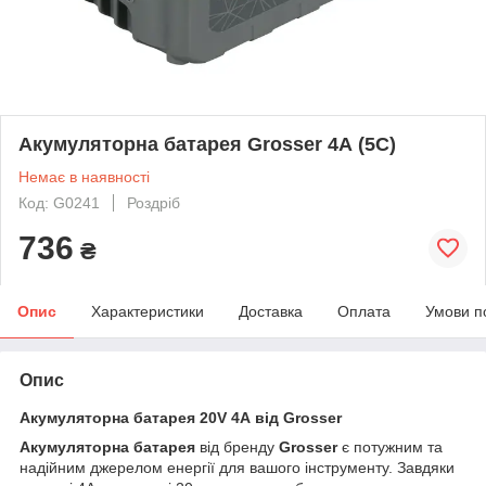
Акумуляторна батарея Grosser 4А (5C)
Немає в наявності
Код: G0241
Роздріб
736
₴
Опис
Характеристики
Доставка
Оплата
Умови п
Опис
Акумуляторна батарея 20V 4А від Grosser
Акумуляторна батарея
від бренду
Grosser
є потужним та
надійним джерелом енергії для вашого інструменту. Завдяки