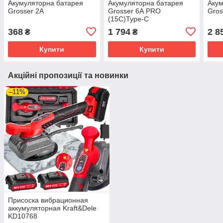
Акумуляторна батарея
Акумуляторна батарея
Акум
Grosser 2А
Grosser 6А PRO
Gros
(15C)Type-C
368
1 794
2 8
₴
₴
Купити
Купити
Акційні пропозиції та новинки
–11%
Присоска вибрационная
аккумуляторная Kraft&Dele
KD10768