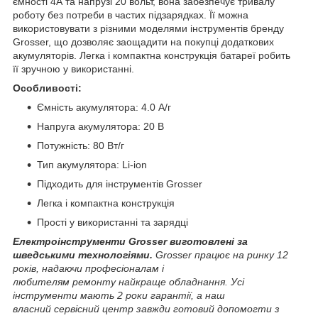
ємності 4А та напрузі 20 вольт, вона забезпечує тривалу
роботу без потреби в частих підзарядках. Її можна
використовувати з різними моделями інструментів бренду
Grosser, що дозволяє заощадити на покупці додаткових
акумуляторів. Легка і компактна конструкція батареї робить
її зручною у використанні.
Особливості:
Ємність акумулятора: 4.0 А/г
Напруга акумулятора: 20 В
Потужність: 80 Вт/г
Тип акумулятора: Li-ion
Підходить для інструментів Grosser
Легка і компактна конструкція
Прості у використанні та зарядці
Електроінструменти Grosser виготовлені за
шведськими технологіями.
Grosser працює на ринку 12
років, надаючи професіоналам і
любителям ремонту найкраще обладнання. Усі
інструменти мають 2 роки гарантії, а наш
власний сервісний центр завжди готовий допомогти з