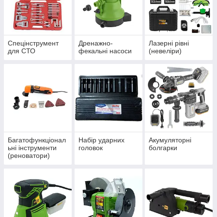
Спецінструмент
Дренажно-
Лазерні рівні
для СТО
фекальні насоси
(невеліри)
Багатофункціонал
Набір ударних
Акумуляторні
ьні інструменти
головок
болгарки
(реноватори)