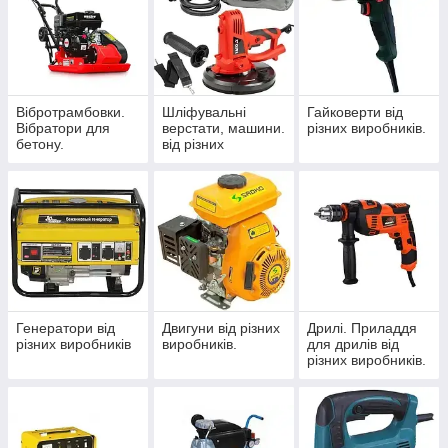
Вібротрамбовки.
Шліфувальні
Гайковерти від
Вібратори для
верстати, машини.
різних виробників.
бетону.
від різних
Віброрейки.
виробників.
Віброногі. від
різних виробників.
Генератори від
Двигуни від різних
Дрилі. Приладдя
різних виробників
виробників.
для дрилів від
різних виробників.