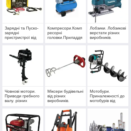
Зарядні та Пуско-
Компресори.Комп
Лобзики. Лобзикові
зарядні
ресорні
верстати різних
пристристрої від
головки.Приладдя
виробників.
різних виробників
для компресорів
від різних
виробників.
Човнові мотори.
Міксери будівельні
Мотобури.
Приводи гребного
від різних
Приналежності до
валу. різних
виробників.
мотобурів від
виробників.
різних виробників.