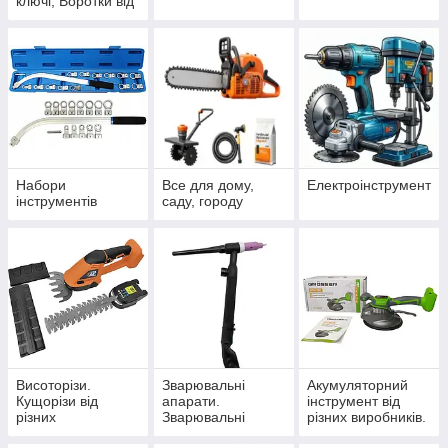
ключі, Воротки від
різних виробників.
Набори
Все для дому,
Електроінструмент
інструментів
саду, городу
Висоторізи.
Зварювальні
Акумуляторний
Кущорізи від
апарати.
інструмент від
різних
Зварювальні
різних виробників.
виробників.15
маски хамелеон.