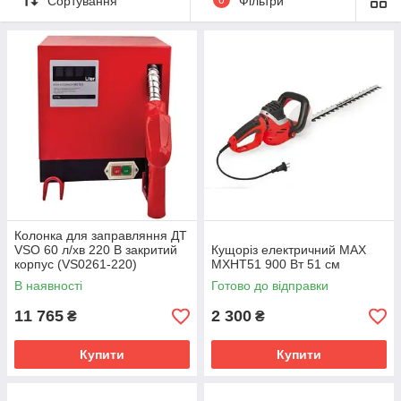
Сортування
Фільтри
Колонка для заправляння ДТ
VSO 60 л/хв 220 В закритий
Кущоріз електричний MAX
корпус (VS0261-220)
MXHT51 900 Вт 51 см
В наявності
Готово до відправки
11 765
2 300
₴
₴
Купити
Купити