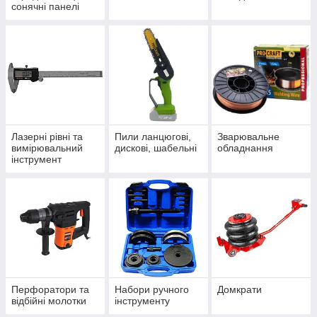
сонячні панелі
Лазерні рівні та
Пили ланцюгові,
Зварювальне
вимірювальний
дискові, шабельні
обладнання
інструмент
Перфоратори та
Набори ручного
Домкрати
відбійні молотки
інструменту