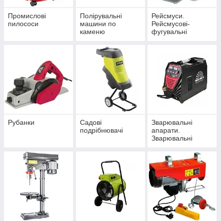
Промислові
Полірувальні
Рейсмуси.
пилососи
машини по
Рейсмусові-
каменю
фугувальні
верстати. Ножі для
ресмусов.
Рейсмуси
Фуговально-
рейсмусові
верстати
Рубанки
Садові
Зварювальні
подрібнювачі
апарати.
Зварювальні
маски хамелеон.
Магніти для
завдання кута при
зварювання.