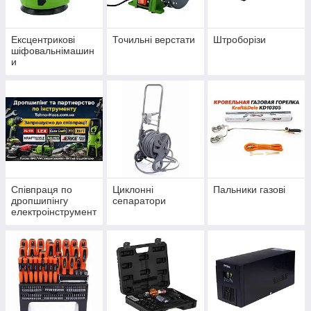
Ексцентрикові
Точильні верстати
Штроборізи
шіфовальнімашин
и
Співпраця по
Циклонні
Пальники газові
дропшипінгу
сепаратори
електроінструмент
у - Дропшиппинг