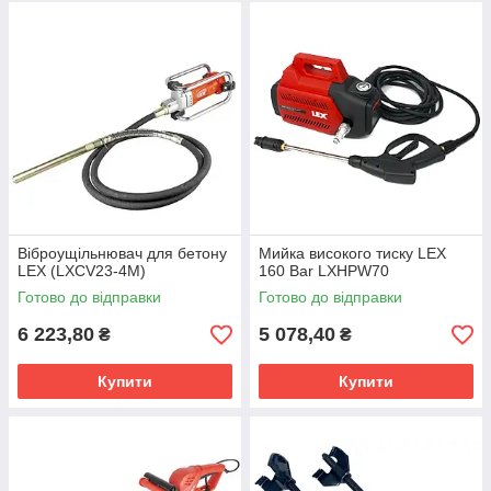
Віброущільнювач для бетону
Мийка високого тиску LEX
LEX (LXCV23-4M)
160 Bar LXHPW70
Готово до відправки
Готово до відправки
6 223,80
5 078,40
₴
₴
Купити
Купити