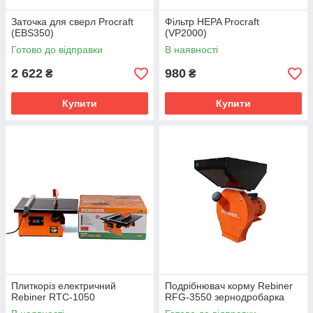
Заточка для сверл Procraft
Фільтр HEPA Procraft
(EBS350)
(VP2000)
Готово до відправки
В наявності
2 622
980
₴
₴
Купити
Купити
Плиткоріз електричний
Подрібнювач корму Rebiner
Rebiner RTC-1050
RFG-3550 зернодробарка