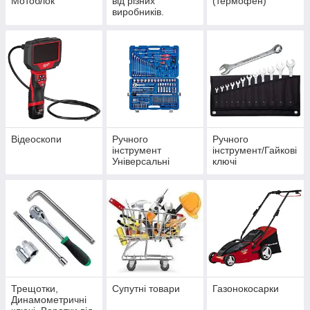
Мотоблок
від різних
(термофен)
виробників.
Відеоскопи
Ручного
Ручного
інструмент
інструмент/Гайкові
Універсальні
ключі
набори
Трещотки,
Супутні товари
Газонокосарки
Динамометричні