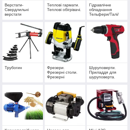
Верстати-
Теплові гармати.
Гідравлічне
Свердлильні
Теплові обігрівачі.
обладнання
верстати
Тельфери/Талі/
Лебідки/Домкрати/
Підставки/Стенд/
Прес/Кран/
Траверс.
Трубогин
Фрезери.
Шуруповерти.
Фрезерні столи.
Приладдя для
Фрезерні
шуруповерта.
верстати.