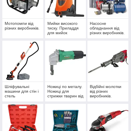
Мотопомпи від
Мийки високого
Насосне
різних виробників.
тиску. Приладдя
обладнання від
для мийок
різних виробників.
високого тиску від
різних виробників.
Шліфувальні
Ножиці по металу.
Відбійні молотки
машини для стін і
Ножиці для
від різних
стель
стрижки тварин від
виробників.
різних виробників.