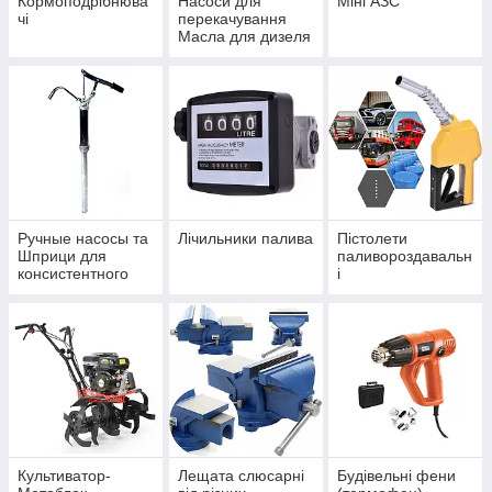
Кормоподрібнюва
Насоси для
Міні АЗС
чі
перекачування
Масла для дизеля
и бензина.
Ручные насосы та
Лічильники палива
Пістолети
Шприци для
паливороздавальн
консистентного
і
мастила та олії
Культиватор-
Лещата слюсарні
Будівельні фени