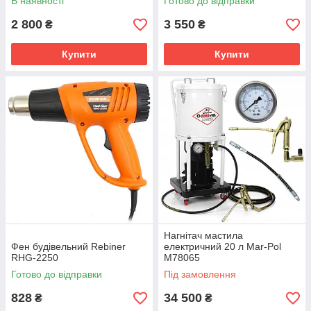
В наявності
Готово до відправки
2 800
3 550
₴
₴
Купити
Купити
Нагнітач мастила
Фен будівельний Rebiner
електричний 20 л Mar-Pol
RHG-2250
M78065
Готово до відправки
Під замовлення
828
34 500
₴
₴