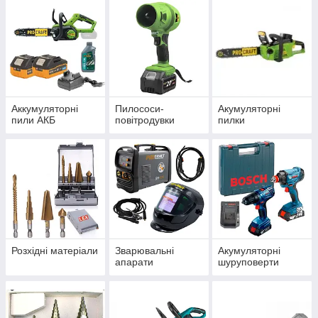
Магніти для
завдання кута при
зварювання.
Аккумуляторні
Пилососи-
Акумуляторні
пили АКБ
повітродувки
пилки
Розхідні матеріали
Зварювальні
Акумуляторні
апарати
шуруповерти