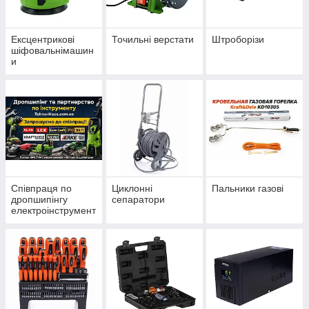
Ексцентрикові
Точильні верстати
Штроборізи
шіфовальнімашин
и
Співпраця по
Циклонні
Пальники газові
дропшипінгу
сепаратори
електроінструмент
у - Дропшиппинг