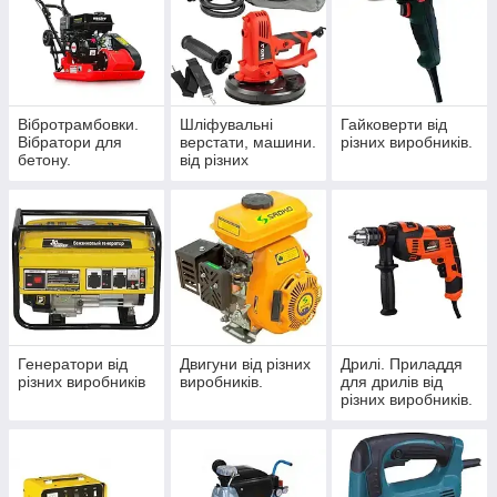
Вібротрамбовки.
Шліфувальні
Гайковерти від
Вібратори для
верстати, машини.
різних виробників.
бетону.
від різних
Віброрейки.
виробників.
Віброногі. від
різних виробників.
Генератори від
Двигуни від різних
Дрилі. Приладдя
різних виробників
виробників.
для дрилів від
різних виробників.