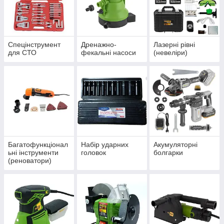
Спецінструмент
Дренажно-
Лазерні рівні
для СТО
фекальні насоси
(невеліри)
Багатофункціонал
Набір ударних
Акумуляторні
ьні інструменти
головок
болгарки
(реноватори)