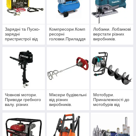
Зарядні та Пуско-
Компресори.Комп
Лобзики. Лобзикові
зарядні
ресорні
верстати різних
пристристрої від
головки.Приладдя
виробників.
різних виробників
для компресорів
від різних
виробників.
Човнові мотори.
Міксери будівельні
Мотобури.
Приводи гребного
від різних
Приналежності до
валу. різних
виробників.
мотобурів від
виробників.
різних виробників.