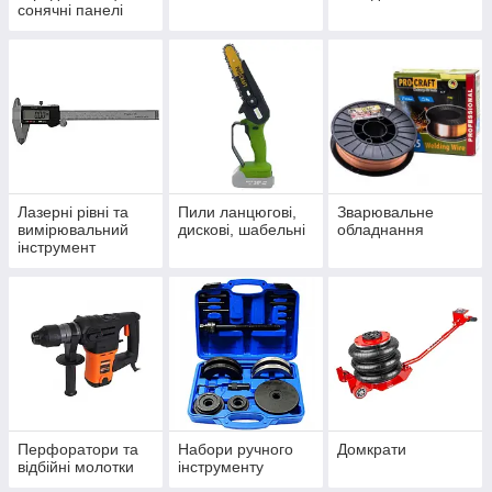
сонячні панелі
Лазерні рівні та
Пили ланцюгові,
Зварювальне
вимірювальний
дискові, шабельні
обладнання
інструмент
Перфоратори та
Набори ручного
Домкрати
відбійні молотки
інструменту