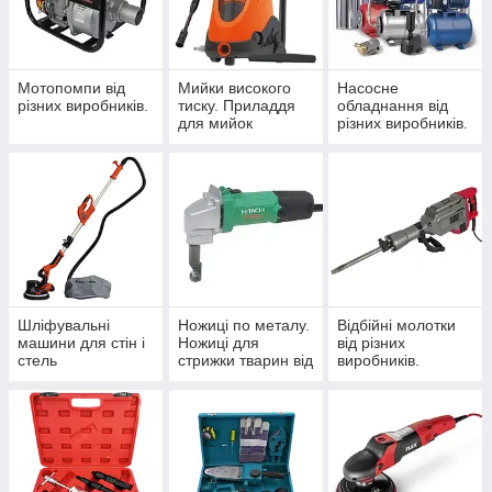
Мотопомпи від
Мийки високого
Насосне
різних виробників.
тиску. Приладдя
обладнання від
для мийок
різних виробників.
високого тиску від
різних виробників.
Шліфувальні
Ножиці по металу.
Відбійні молотки
машини для стін і
Ножиці для
від різних
стель
стрижки тварин від
виробників.
різних виробників.