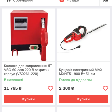
Сортування
Фільтри
Колонка для заправляння ДТ
VSO 60 л/хв 220 В закритий
Кущоріз електричний MAX
корпус (VS0261-220)
MXHT51 900 Вт 51 см
В наявності
Готово до відправки
11 765
2 300
₴
₴
Купити
Купити