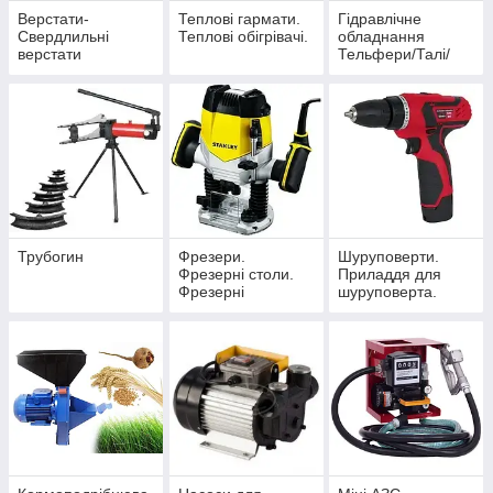
Верстати-
Теплові гармати.
Гідравлічне
Свердлильні
Теплові обігрівачі.
обладнання
верстати
Тельфери/Талі/
Лебідки/Домкрати/
Підставки/Стенд/
Прес/Кран/
Траверс.
Трубогин
Фрезери.
Шуруповерти.
Фрезерні столи.
Приладдя для
Фрезерні
шуруповерта.
верстати.