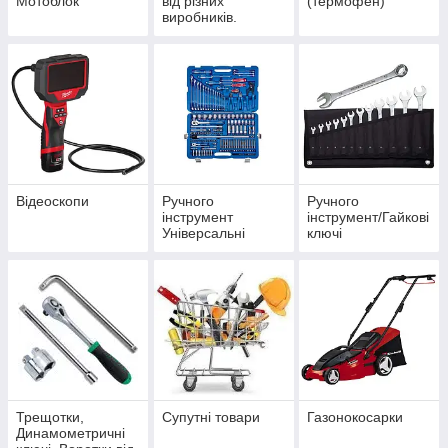
Мотоблок
від різних
(термофен)
виробників.
Відеоскопи
Ручного
Ручного
інструмент
інструмент/Гайкові
Універсальні
ключі
набори
Трещотки,
Супутні товари
Газонокосарки
Динамометричні