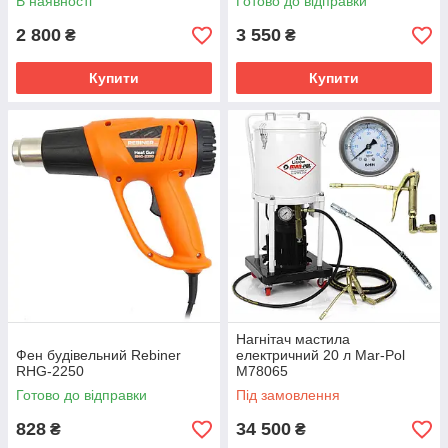
В наявності
Готово до відправки
2 800
3 550
₴
₴
Купити
Купити
Нагнітач мастила
Фен будівельний Rebiner
електричний 20 л Mar-Pol
RHG-2250
M78065
Готово до відправки
Під замовлення
828
34 500
₴
₴