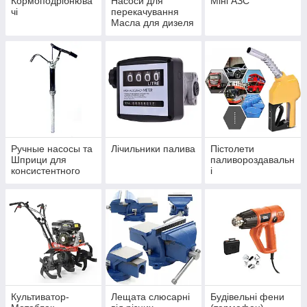
Кормоподрібнюва
Насоси для
Міні АЗС
чі
перекачування
Масла для дизеля
и бензина.
Ручные насосы та
Лічильники палива
Пістолети
Шприци для
паливороздавальн
консистентного
і
мастила та олії
Культиватор-
Лещата слюсарні
Будівельні фени