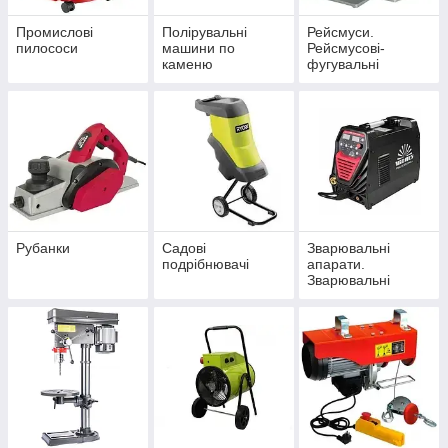
Промислові
Полірувальні
Рейсмуси.
пилососи
машини по
Рейсмусові-
каменю
фугувальні
верстати. Ножі для
ресмусов.
Рейсмуси
Фуговально-
рейсмусові
верстати
Рубанки
Садові
Зварювальні
подрібнювачі
апарати.
Зварювальні
маски хамелеон.
Магніти для
завдання кута при
зварювання.