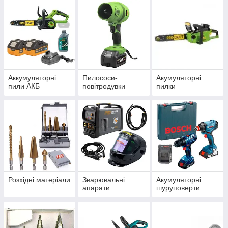
Магніти для
завдання кута при
зварювання.
Аккумуляторні
Пилососи-
Акумуляторні
пили АКБ
повітродувки
пилки
Розхідні матеріали
Зварювальні
Акумуляторні
апарати
шуруповерти