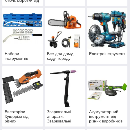
ключі, Воротки від
різних виробників.
Набори
Все для дому,
Електроінструмент
інструментів
саду, городу
Висоторізи.
Зварювальні
Акумуляторний
Кущорізи від
апарати.
інструмент від
різних
Зварювальні
різних виробників.
виробників.15
маски хамелеон.