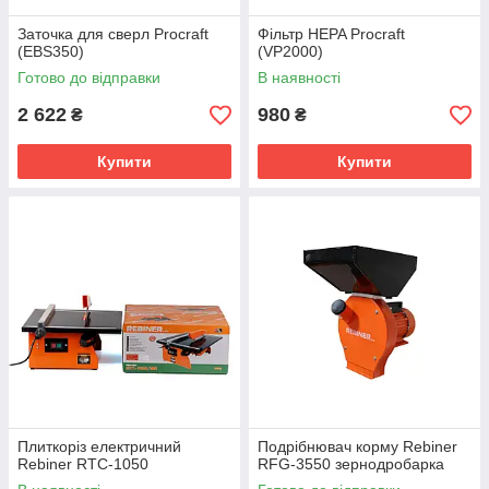
Заточка для сверл Procraft
Фільтр HEPA Procraft
(EBS350)
(VP2000)
Готово до відправки
В наявності
2 622
980
₴
₴
Купити
Купити
Плиткоріз електричний
Подрібнювач корму Rebiner
Rebiner RTC-1050
RFG-3550 зернодробарка