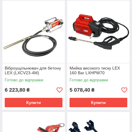
Віброущільнювач для бетону
Мийка високого тиску LEX
LEX (LXCV23-4M)
160 Bar LXHPW70
Готово до відправки
Готово до відправки
6 223,80
5 078,40
₴
₴
Купити
Купити