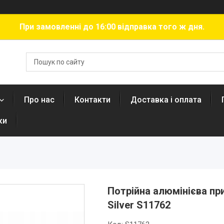
При замовленні до 16:00 відправка того ж дня.
Про нас
Контакти
Доставка і оплата
ки
Потрійна алюмінієва пр
Silver S11762